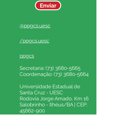
Enviar
@ppgcs.uesc
/ppgcs.uesc
ppgcs
Secretaria:
(73) 3680-5665
Coordenação:
(73) 3680-5664
Universidade Estadual de
Santa Cruz - UESC
Rodovia Jorge Amado, Km 16
Salobrinho - Ilhéus/BA | CEP:
45662-900
Campus Soane Nazaré de
Andrade
Pavilhão Jorge Amado, 1º
andar, sala 3118